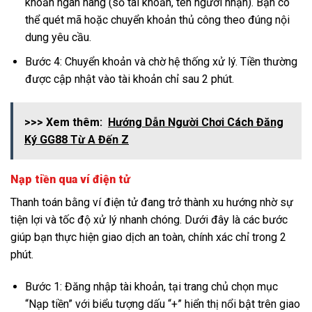
khoản ngân hàng (số tài khoản, tên người nhận). Bạn có
thể quét mã hoặc chuyển khoản thủ công theo đúng nội
dung yêu cầu.
Bước 4: Chuyển khoản và chờ hệ thống xử lý. Tiền thường
được cập nhật vào tài khoản chỉ sau 2 phút.
>>> Xem thêm:
Hướng Dẫn Người Chơi Cách Đăng
Ký GG88 Từ A Đến Z
Nạp tiền qua ví điện tử
Thanh toán bằng ví điện tử đang trở thành xu hướng nhờ sự
tiện lợi và tốc độ xử lý nhanh chóng. Dưới đây là các bước
giúp bạn thực hiện giao dịch an toàn, chính xác chỉ trong 2
phút.
Bước 1: Đăng nhập tài khoản, tại trang chủ chọn mục
“Nạp tiền” với biểu tượng dấu “+” hiển thị nổi bật trên giao