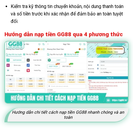
Kiểm tra kỹ thông tin chuyển khoản, nội dung thanh toán
và số tiền trước khi xác nhận để đảm bảo an toàn tuyệt
đối.
Hướng dẫn nạp tiền GG88 qua 4 phương thức
Hướng dẫn chi tiết cách nạp tiền GG88 nhanh chóng và an
toàn