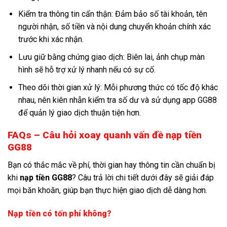
Kiểm tra thông tin cẩn thận: Đảm bảo số tài khoản, tên
người nhận, số tiền và nội dung chuyển khoản chính xác
trước khi xác nhận.
Lưu giữ bằng chứng giao dịch: Biên lai, ảnh chụp màn
hình sẽ hỗ trợ xử lý nhanh nếu có sự cố.
Theo dõi thời gian xử lý: Mỗi phương thức có tốc độ khác
nhau, nên kiên nhẫn kiểm tra số dư và sử dụng app GG88
để quản lý giao dịch thuận tiện hơn.
FAQs – Câu hỏi xoay quanh vấn đề nạp tiền
GG88
Bạn có thắc mắc về phí, thời gian hay thông tin cần chuẩn bị
khi
nạp tiền GG88
? Câu trả lời chi tiết dưới đây sẽ giải đáp
mọi băn khoăn, giúp bạn thực hiện giao dịch dễ dàng hơn.
Nạp tiền có tốn phí không?