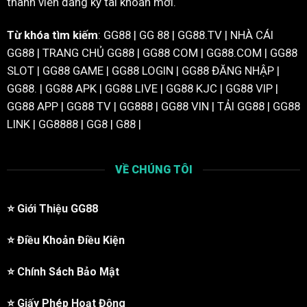
thành viên đăng ký tài khoản mới.
Từ khóa tìm kiếm
: GG88 | GG 88 | GG88.TV | NHÀ CÁI
GG88 | TRANG CHỦ GG88 | GG88 COM | GG88.COM | GG88
SLOT | GG88 GAME | GG88 LOGIN | GG88 ĐĂNG NHẬP |
GG88. | GG88 APK | GG88 LIVE | GG88 KJC | GG88 VIP |
GG88 APP | GG88 TV | GG888 | GG88 VIN | TẢI GG88 | GG88
LINK | GG8888 | GG8 | G88 |
VỀ CHÚNG TÔI
⭐️
Giới Thiệu GG88
⭐️
Điều Khoản Điều Kiện
⭐️
Chính Sách Bảo Mật
⭐️
Giấy Phép Hoạt Động