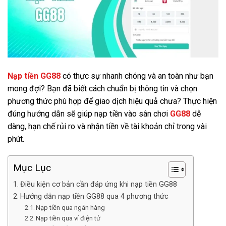
Nạp tiền GG88
có thực sự nhanh chóng và an toàn như bạn
mong đợi? Bạn đã biết cách chuẩn bị thông tin và chọn
phương thức phù hợp để giao dịch hiệu quả chưa? Thực hiện
đúng hướng dẫn sẽ giúp nạp tiền vào sân chơi
GG88
dễ
dàng, hạn chế rủi ro và nhận tiền về tài khoản chỉ trong vài
phút.
Mục Lục
Điều kiện cơ bản cần đáp ứng khi nạp tiền GG88
Hướng dẫn nạp tiền GG88 qua 4 phương thức
Nạp tiền qua ngân hàng
Nạp tiền qua ví điện tử