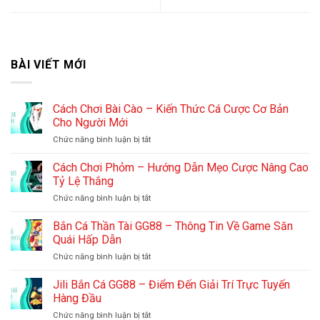
BÀI VIẾT MỚI
Cách Chơi Bài Cào – Kiến Thức Cá Cược Cơ Bản
Cho Người Mới
ở
Chức năng bình luận bị tắt
Cách
Chơi
Cách Chơi Phỏm – Hướng Dẫn Mẹo Cược Nâng Cao
Bài
Tỷ Lệ Thắng
Cào
ở
Chức năng bình luận bị tắt
–
Cách
Kiến
Chơi
Bắn Cá Thần Tài GG88 – Thông Tin Về Game Săn
Thức
Phỏm
Cá
Quái Hấp Dẫn
–
Cược
ở
Chức năng bình luận bị tắt
Hướng
Cơ
Bắn
Dẫn
Bản
Cá
Jili Bắn Cá GG88 – Điểm Đến Giải Trí Trực Tuyến
Mẹo
Cho
Thần
Cược
Hàng Đầu
Người
Tài
Nâng
Mới
ở
Chức năng bình luận bị tắt
GG88
Cao