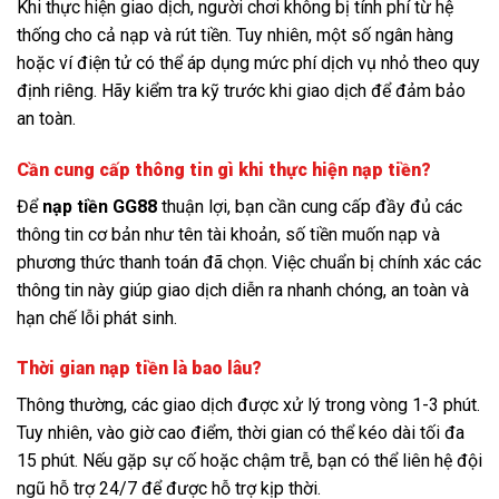
Khi thực hiện giao dịch, người chơi không bị tính phí từ hệ
thống cho cả nạp và rút tiền. Tuy nhiên, một số ngân hàng
hoặc ví điện tử có thể áp dụng mức phí dịch vụ nhỏ theo quy
định riêng. Hãy kiểm tra kỹ trước khi giao dịch để đảm bảo
an toàn.
Cần cung cấp thông tin gì khi thực hiện nạp tiền?
Để
nạp tiền GG88
thuận lợi, bạn cần cung cấp đầy đủ các
thông tin cơ bản như tên tài khoản, số tiền muốn nạp và
phương thức thanh toán đã chọn. Việc chuẩn bị chính xác các
thông tin này giúp giao dịch diễn ra nhanh chóng, an toàn và
hạn chế lỗi phát sinh.
Thời gian nạp tiền là bao lâu?
Thông thường, các giao dịch được xử lý trong vòng 1-3 phút.
Tuy nhiên, vào giờ cao điểm, thời gian có thể kéo dài tối đa
15 phút. Nếu gặp sự cố hoặc chậm trễ, bạn có thể liên hệ đội
ngũ hỗ trợ 24/7 để được hỗ trợ kịp thời.